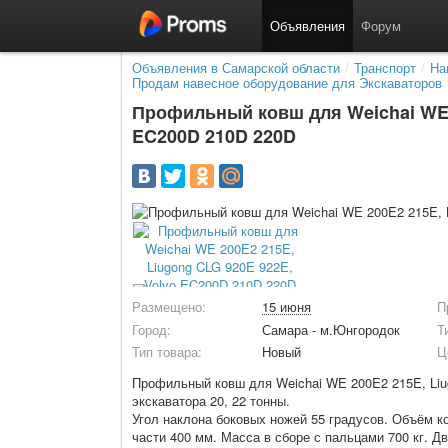
Объявления
Форум
Объявления в Самарской области
/
Транспорт
/
На
Продам навесное оборудование для Экскаваторов
Профильный ковш для Weichai WE 2
EC200D 210D 220D
Размещено:
15 июня
П
Город:
Самара - м.Юнгородок
Т
Тип товара:
Новый
Ц
Профильный ковш для Weichai WE 200E2 215E, Liu
экскаватора 20, 22 тонны.
Угол наклона боковых ножей 55 градусов. Объём ко
части 400 мм. Масса в сборе с пальцами 700 кг. Д