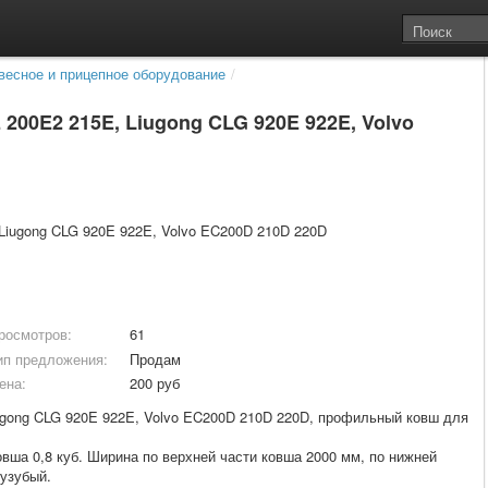
весное и прицепное оборудование
/
00E2 215E, Liugong CLG 920E 922E, Volvo
росмотров:
61
ип предложения:
Продам
ена:
200 руб
gong CLG 920E 922E, Volvo EC200D 210D 220D, профильный ковш для
вша 0,8 куб. Ширина по верхней части ковша 2000 мм, по нижней
вузубый.