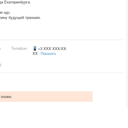
да Екатеринбурга.
м ндс.
рину будущей траншеи.
.
в
Телефон:
+3 XXX XXX-XX-
XX
Показать
й.
 позже.