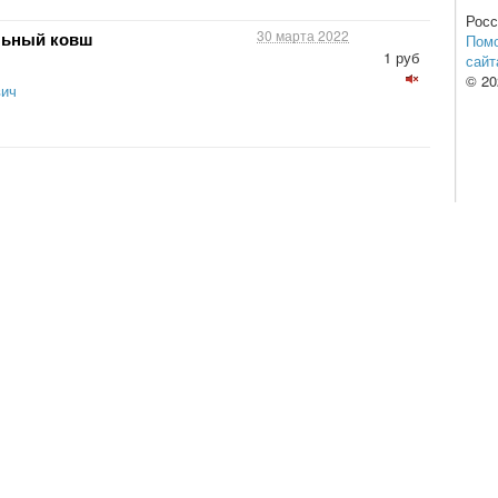
Рос
30 марта 2022
льный ковш
Пом
1 руб
сайт
© 2
вич