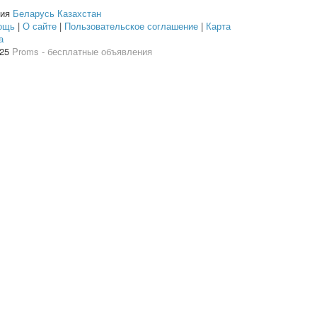
сия
Беларусь
Казахстан
ощь
|
О сайте
|
Пользовательское соглашение
|
Карта
а
025
Proms - бесплатные объявления