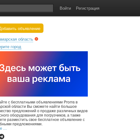
Войти
Регистрация
обавить объявление
амарская область
рите город
айте с бесплатными объявлениями Proms в
рской области Вы сможете найти большое
чество предложений о продаже различных видов
сного оборудования для погрузчиков, а также
ете разместить свое бесплатное объявление с
бными предложениями.
ее …