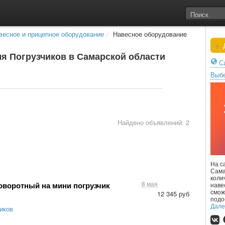
весное и прицепное оборудование
/
Навесное оборудование
+
Д
я Погрузчиков в Самарской области
С
Выбе
Найдено объявлений: 2
На с
Сама
коли
8 мая
воротный на мини погрузчик
наве
смож
12 345 руб
подо
Дал
иков