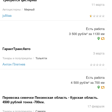
11 марта
Автоцистерны
/
Мирный
julliiaa
Есть работа
3 500 руб/м³ за 1130 км
ГарантТрансАвто
3 марта
Тонары и полуприцепы
/
Тольятти
Антон Плетнев
Есть работа
4 500 руб/м³ за 700 км
Перевозка семечки Пензенская область - Курская область.
4500 рублей тонна -700км.
17 февраля
Тонары и полуприцепы
/
Самара