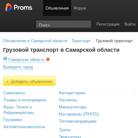
Объявления
Форум
Регистрация
Войти
Объявления в Самарской области
/
Транспорт
/
Грузовой транспорт
Грузовой транспорт в Самарской области
Самарская область
Выберите город
+
Добавить объявление
Самосвалы
Автоцистерны
Тонары и полуприцепы
Лесовозы
Фуры, Тягачи и
Манипуляторы
Рефрижераторы
Мусоровозы (ПУХТО)
Грузовики
Топливозаправщики
Автобетоносмесители
Тралы
Эвакуаторы