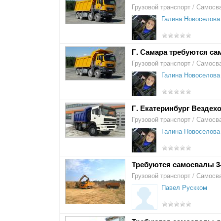
Грузовой транспорт
/
Самосв
Галина Новоселова
Г. Самара требуются са
Грузовой транспорт
/
Самосв
Галина Новоселова
Г. Екатеринбург Вездех
Грузовой транспорт
/
Самосв
Галина Новоселова
Требуются самосвалы 3-х
Грузовой транспорт
/
Самосв
Павел Рускком