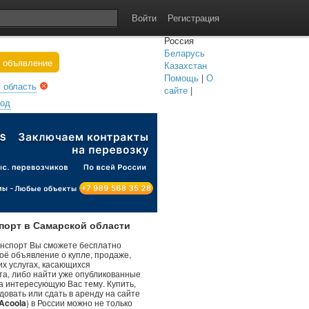
Войти
Регистрация
Россия
Беларусь
 объявление
Казахстан
Помощь
|
О
 область
сайте
|
род
порт в
Самарской области
анспорт Вы сможете бесплатно
оё объявление о купле, продаже,
их услугах, касающихся
та, либо найти уже опубликованные
а интересующую Вас тему. Купить,
довать или сдать в аренду на сайте
Acoola
) в России можно не только