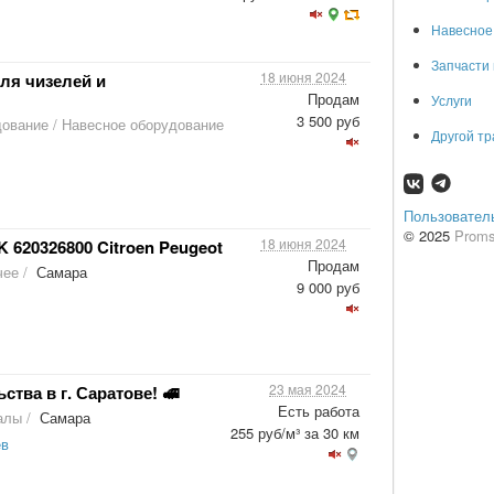
Навесное
Запчасти 
18 июня 2024
ля чизелей и
Продам
Услуги
3 500 руб
дование
/
Навесное оборудование
Другой т
Пользовател
© 2025
Proms
18 июня 2024
 620326800 Citroen Peugeot
Продам
чее
/
Самара
9 000 руб
23 мая 2024
ства в г. Саратове! 🚅
Есть работа
алы
/
Самара
255 руб/м³ за 30 км
ев