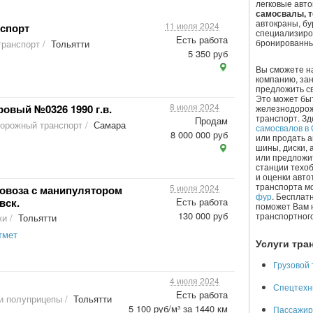
легковые авто
самосвалы, т
автокраны, бу
11 июля 2024
нспорт
специализиро
Есть работа
бронированн
транспорт
/
Тольятти
5 350 руб
Вы сможете н
компанию, за
предложить св
Это может быт
8 июля 2024
овый №0326 1990 г.в.
железнодорож
транспорт. З
Продам
орожный транспорт
/
Самара
самосвалов в
8 000 000 руб
или продать а
шины, диски, 
или предложит
станции техоб
и оценки авто
транспорта м
5 июля 2024
овоза с манипулятором
фур
. Бесплат
вск.
Есть работа
поможет Вам 
130 000 руб
транспортного
ки
/
Тольятти
тмет
Услуги тра
Грузовой
4 июля 2024
Спецтехн
Есть работа
и полуприцепы
/
Тольятти
5 100 руб/м³ за 1440 км
Пассажир