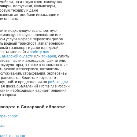
мобили, но и такую спецтехнику как
онары,
погрузчики, бульдозеры,
ровую техник у и даже
ванные автомобили инкассации и
ые машины.
айти подходящую транспортную
нимающуюся грузоперевозками или
ои услуги в сфере перевозки грузов.
ь водный транспорт, авиаперевозки,
ный транспорт и даже городской
десь можно найти
работу для
 Самарской области
или
тонаров
, купить
втозапчасти и аксессуары: двигатели,
аккумуляторы, а также воспользоваться
ь услуги автосервиса, автошколы,
служивания, страхования, экспертизы
транспорта. Водители грузового
огут найти предложения по
работе для
ная доска объявлений Proms.ru в России
найти необходимый вариант решения
 вопроса.
нспорта в
Самарской области
:
 транспорт
ика
ский транспорт