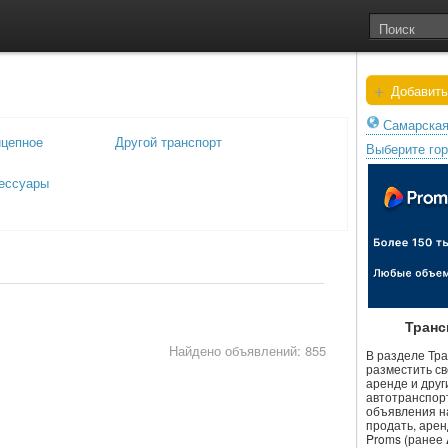
+
Добавить
Самарская
ицепное
Другой транспорт
Выберите го
сессуары
Транс
Найдено объявлений: 855
В разделе Тр
разместить св
аренде и друг
автотранспор
объявления н
продать, арен
Proms (ранее