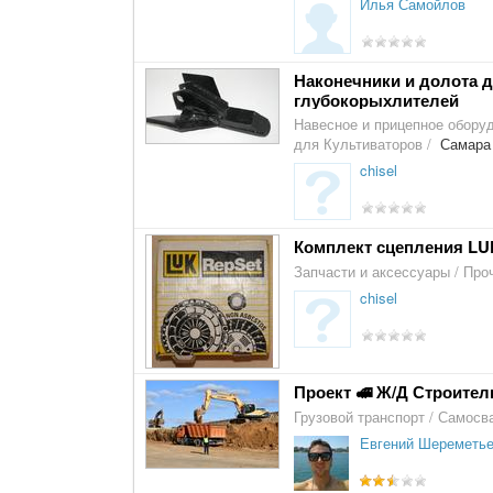
Илья Самойлов
Наконечники и долота д
глубокорыхлителей
Навесное и прицепное обору
для Культиваторов
/
Самара
chisel
Комплект сцепления LUK
Запчасти и аксессуары
/
Про
chisel
Проект 🚅 Ж/Д Строитель
Грузовой транспорт
/
Самосв
Евгений Шереметь