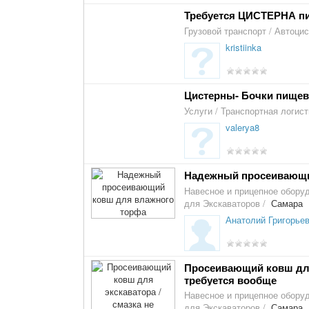
Требуется ЦИСТЕРНА п
Грузовой транспорт
/
Автоци
kristiinka
Цистерны- Бочки пище
Услуги
/
Транспортная логист
valerya8
Надежный просеивающи
Навесное и прицепное обору
для Экскаваторов
/
Самара
Анатолий Григорье
Просеивающий ковш для 
требуется вообще
Навесное и прицепное обору
для Экскаваторов
/
Самара