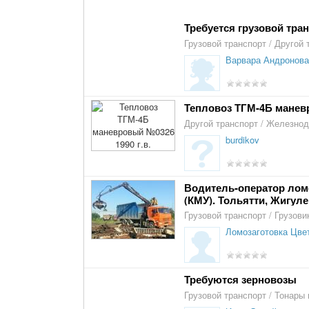
Требуется грузовой тра
Грузовой транспорт
/
Другой 
Варвара Андронова
Тепловоз ТГМ-4Б маневр
Другой транспорт
/
Железнод
burdikov
Водитель-оператор лом
(КМУ). Тольятти, Жигуле
Грузовой транспорт
/
Грузови
Ломозаготовка Цве
Требуются зерновозы
Грузовой транспорт
/
Тонары 